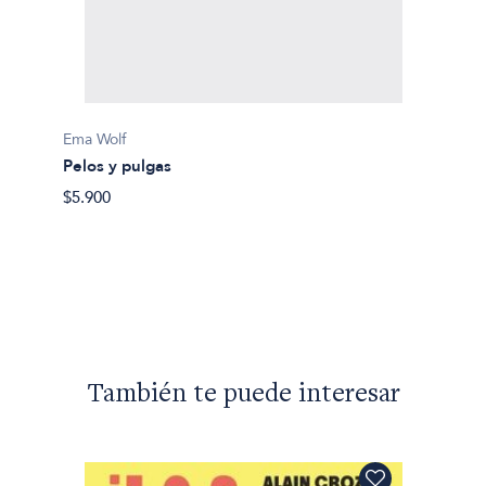
Ema Wolf
Ema Wo
Pelos y pulgas
Barban
$5.900
$9.200
También te puede interesar