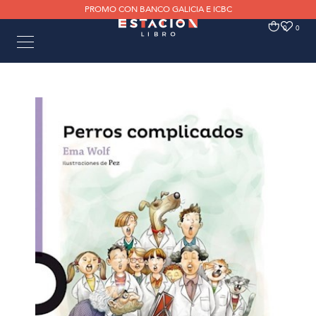
PROMO CON BANCO GALICIA E ICBC
0
0