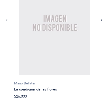
Mario B
Mario Bellatin
Los fa
La condición de las flores
$31.50
$26.000