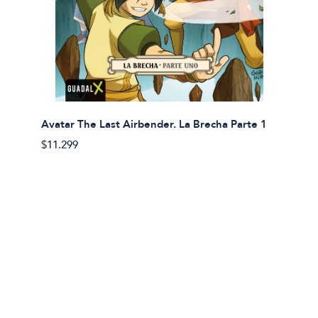
Avatar The Last Airbender. La Brecha Parte 1
Avatar
$11.299
$11.29