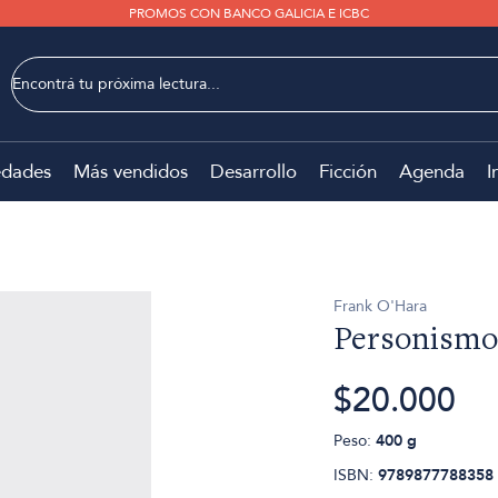
PROMOS CON BANCO GALICIA E ICBC
dades
Más vendidos
Desarrollo
Ficción
Agenda
I
Frank O'Hara
Personismo
$20.000
Peso:
400 g
ISBN:
9789877788358