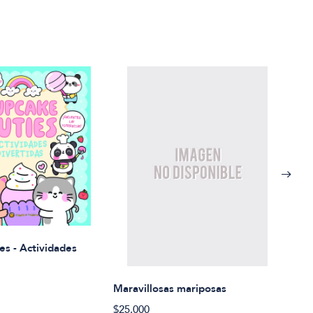
Rued
es - Actividades
$21.
Maravillosas mariposas
$25.000