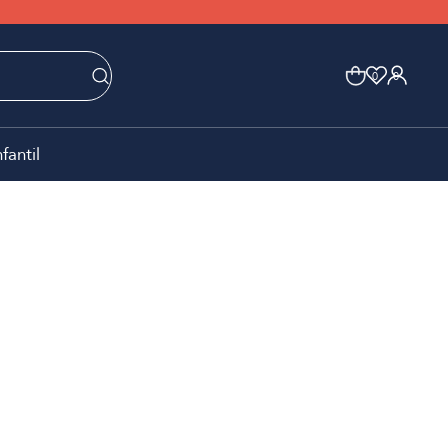
0
0
nfantil