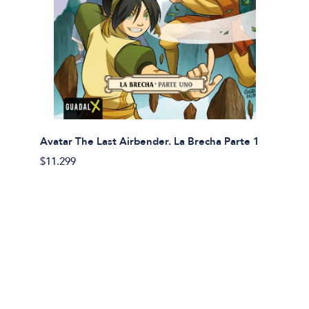
Avatar The Last Airbender. La Brecha Parte 1
Avatar
$11.299
$11.29