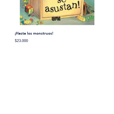
¡Hasta los monstruos!
$23.000
Olivier
Cereci
$23.00