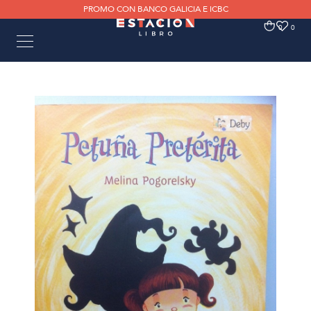
PROMO CON BANCO GALICIA E ICBC
0
0