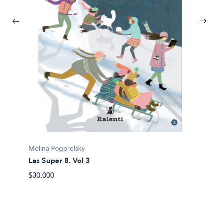
Melina Pogorelsky
Las Super 8. Vol 3
Melina 
$30.000
Subacu
$29.00