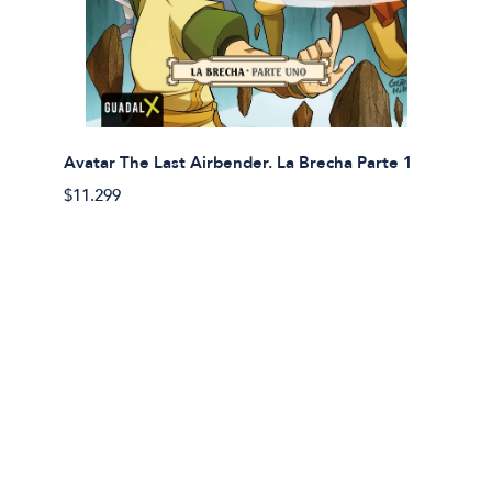
Avatar The Last Airbender. La Brecha Parte 1
Avatar
$11.299
$11.29