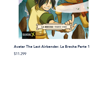
Avatar The Last Airbender. La Brecha Parte 1
Avatar
$11.299
$11.29