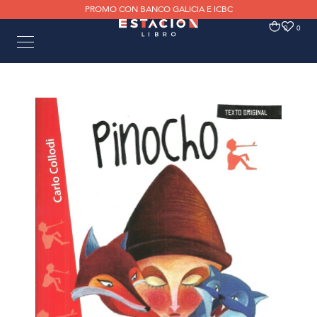
PROMO CON BANCO GALICIA E ICBC
0
0