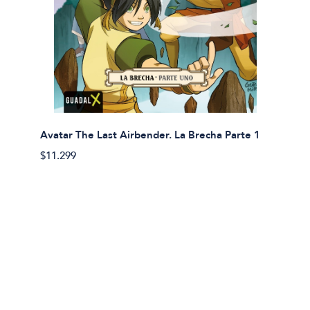
Avatar The Last Airbender. La Brecha Parte 1
Avatar
$11.299
$11.29