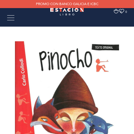
PROMO CON BANCO GALICIA E ICBC
0
0