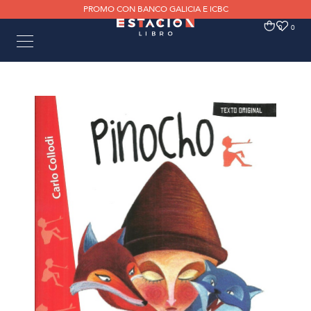
PROMO CON BANCO GALICIA E ICBC
0
0