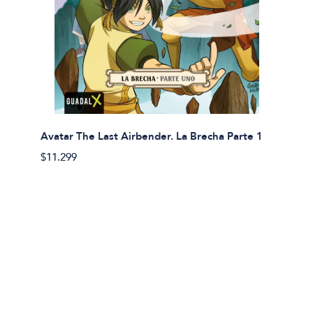
Avatar The Last Airbender. La Brecha Parte 1
Avatar
$11.299
$11.29