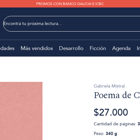
PROMOS CON BANCO GALICIA E ICBC
dades
Más vendidos
Desarrollo
Ficción
Agenda
I
Gabriela Mistral
Poema de C
$27.000
Cantidad de páginas:
3
Peso:
340 g