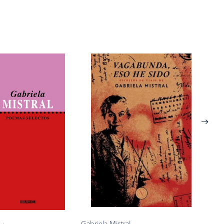
Gabri
Pasi
Gabriela Mistral