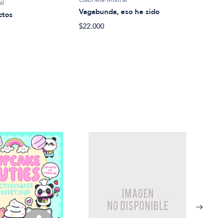
al
$33.
Vagabunda, eso he sido
ctos
$22.000