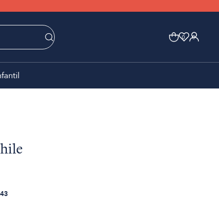
0
0
nfantil
hile
43