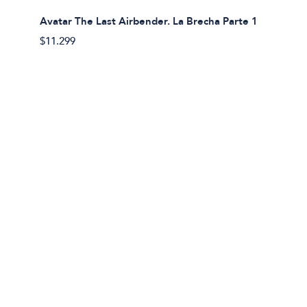
Avatar The Last Airbender. La Brecha Parte 1
Avatar
$11.299
$11.29