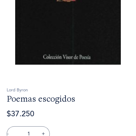
Lord Byron
Poemas escogidos
$37.250
-
+