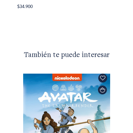
$34.900
Lord B
Don Ju
$48.90
También te puede interesar