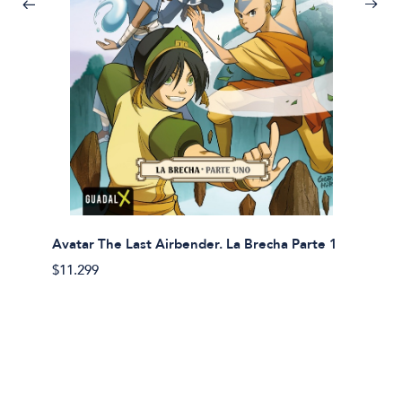
Avatar The Last Airbender. La Brecha Parte 1
Avatar
$11.299
$11.29