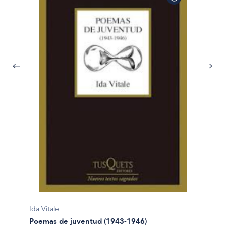
Ida Vita
Resurr
Ida Vitale
Poemas de juventud (1943-1946)
$69.60