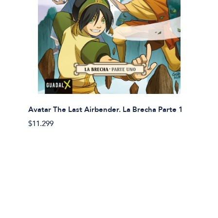
Avatar The Last Airbender. La Brecha Parte 1
Avatar
$11.299
$11.29