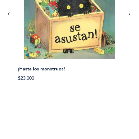
¡Hasta los monstruos!
$23.000
Olivier
Cereci
$23.00