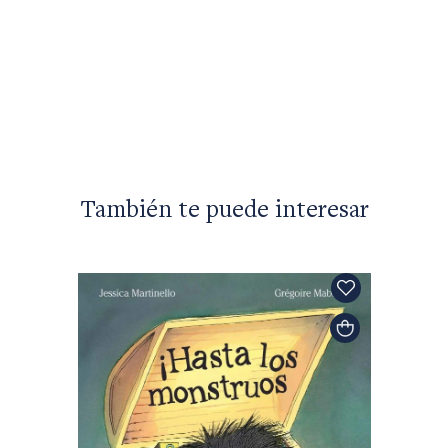
Rubén 
Los ra
$40.50
También te puede interesar