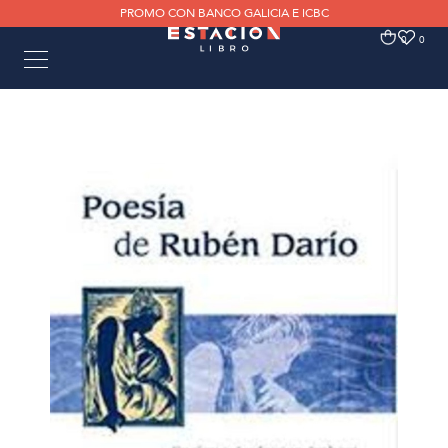
PROMO CON BANCO GALICIA E ICBC
0
0