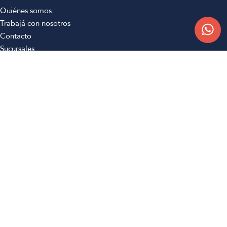
Quiénes somos
Trabajá con nosotros
Contacto
Sucursales
Compra Online
Atención al cliente
Preguntas frecuentes
Términos y condiciones
Botón de arrepentimiento