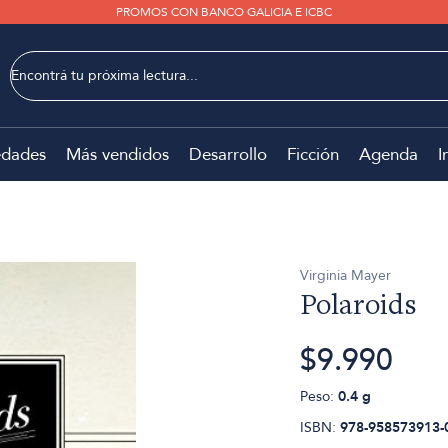
PROMOS CON BANCO GALICIA E ICBC
dades
Más vendidos
Desarrollo
Ficción
Agenda
I
Virginia Mayer
Polaroids
$9.990
Peso:
0.4 g
ISBN:
978-958573913-