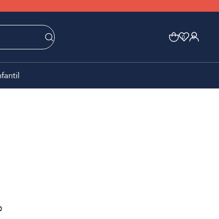
0
0
nfantil
0