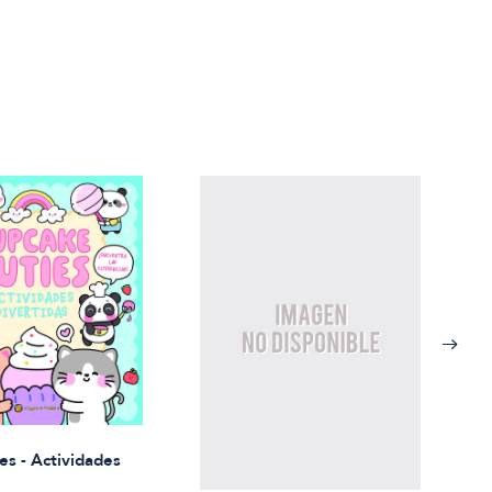
Rued
es - Actividades
$21.