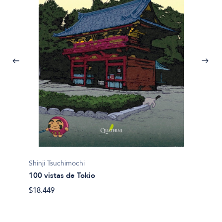
Shinji Tsuchimochi
100 vistas de Tokio
Autores
$18.449
A qué 
$41.00