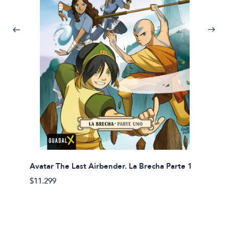
Avatar The Last Airbender. La Brecha Parte 1
Avatar
$11.299
$11.29