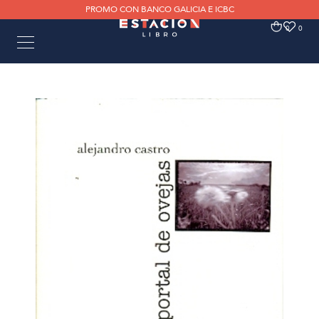
PROMO CON BANCO GALICIA E ICBC
0
0