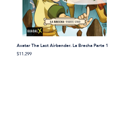
Avatar The Last Airbender. La Brecha Parte 1
Avatar
$11.299
$11.29