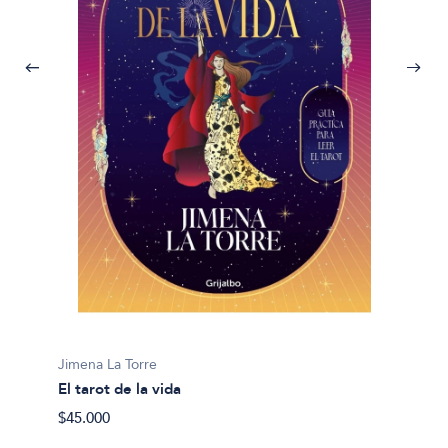
Jimena 
Jimena La Torre
Pequeñ
El tarot de la vida
$33.99
$45.000