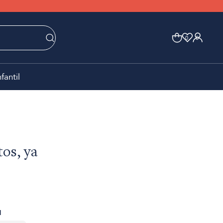
0
0
nfantil
tos, ya
1