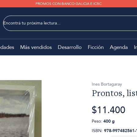
PROMOS CON BANCO GALICIA E ICBC
dades
Más vendidos
Desarrollo
Ficción
Agenda
I
Ines Bortagaray
Prontos, lis
$11.400
Peso:
400 g
ISBN:
978-997482561-