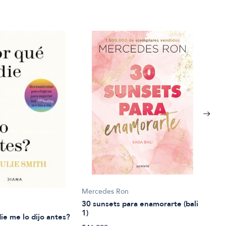
Mercedes Ron
Caña
30 sunsets para enamorarte (bali
7 Se
1)
ie me lo dijo antes?
$48.