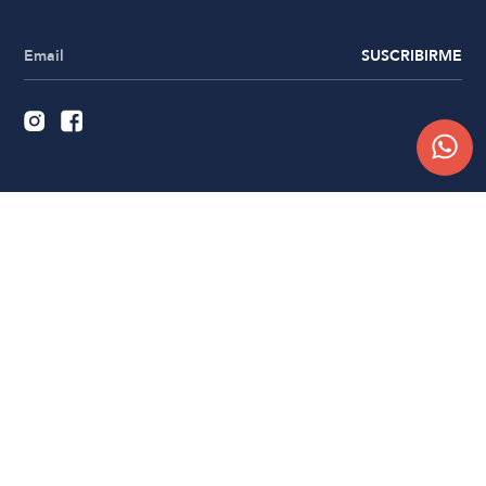
SUSCRIBIRME
Quiénes somos
Trabajá con nosotros
Contacto
Sucursales
Compra Online
Atención al cliente