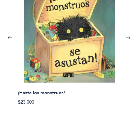
¡Hasta los monstruos!
$23.000
Olivier
Cereci
$23.00