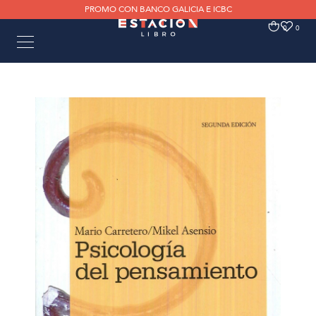
PROMO CON BANCO GALICIA E ICBC
0
0