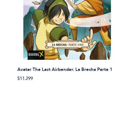
Avatar The Last Airbender. La Brecha Parte 1
Avatar
$11.299
$11.29