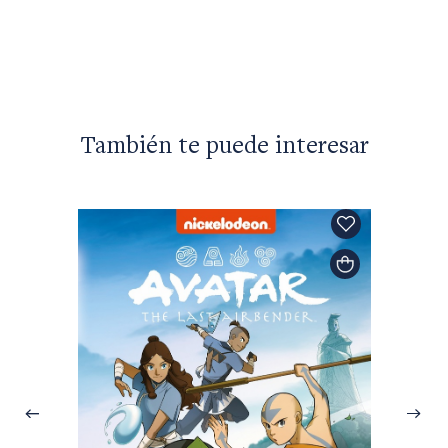
The Bu
$46.90
También te puede interesar