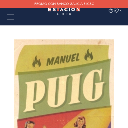
PROMO CON BANCO GALICIA E ICBC
0
0