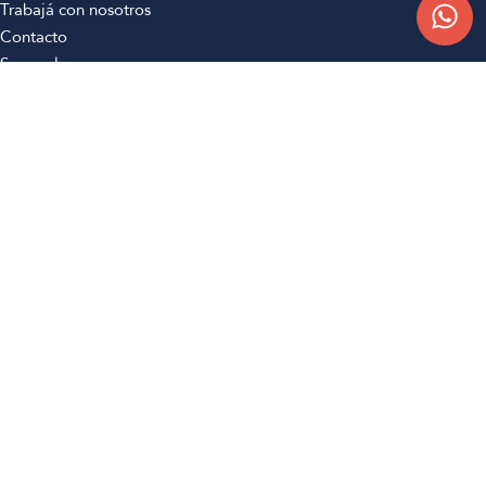
Trabajá con nosotros
Contacto
Sucursales
Compra Online
Atención al cliente
Preguntas frecuentes
Términos y condiciones
Botón de arrepentimiento