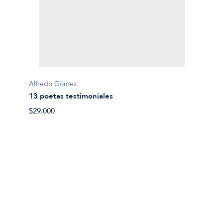
Alfredo Gómez
Marilia
13 poetas testimoniales
20 poe
$29.000
$25.00