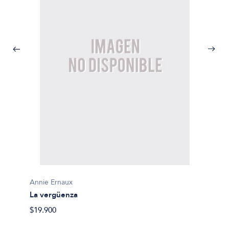
Annie Ernaux
La vergüenza
Annie 
La ver
$19.900
$24.90