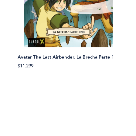
Avatar The Last Airbender. La Brecha Parte 1
Avatar
$11.299
$11.29