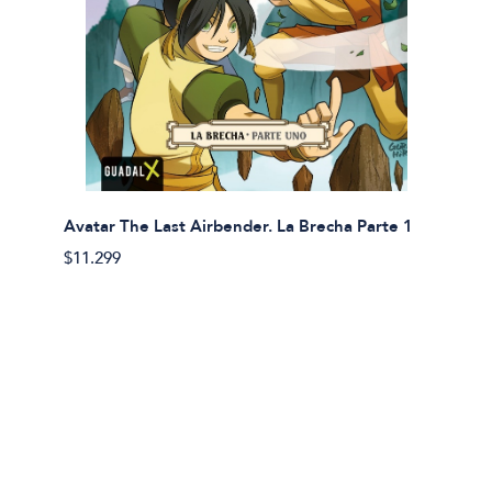
Avatar The Last Airbender. La Brecha Parte 1
Avatar
$11.299
$11.29