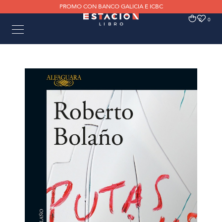
PROMO CON BANCO GALICIA E ICBC
0
0