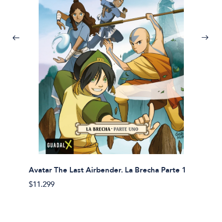
Avatar The Last Airbender. La Brecha Parte 1
Avatar
$11.299
$11.29