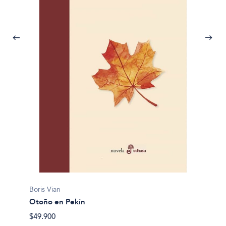
Boris Vian
Boris V
Otoño en Pekín
La esp
$49.900
$37.30