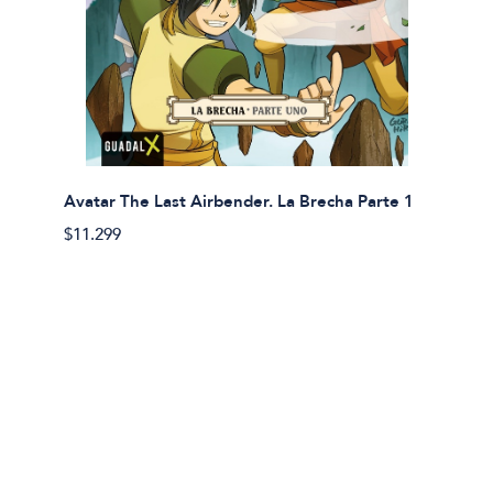
Avatar The Last Airbender. La Brecha Parte 1
Avatar
$11.299
$11.29