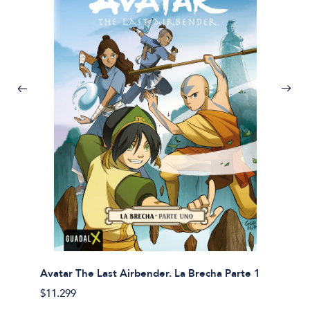
Avatar The Last Airbender. La Brecha Parte 1
Avatar
$11.299
$11.29