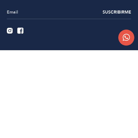
SUSCRIBIRME
Quiénes somos
Trabajá con nosotros
Contacto
Sucursales
Compra Online
Atención al cliente