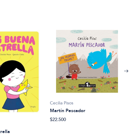
Cecil
Cecilia Pisos
Pipi
Martín Pescador
$22.
$22.500
rella