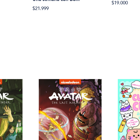
$19.000
$21.999