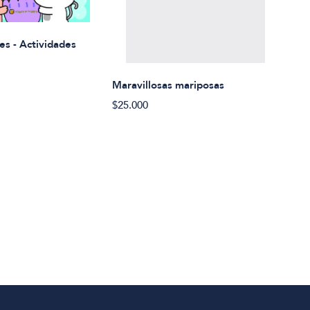
Rued
es - Actividades
$21.
Maravillosas mariposas
$25.000