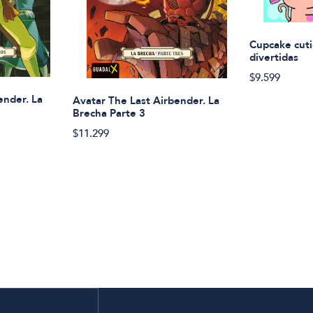
Cupcake cuti
divertidas
$9.599
ender. La
Avatar The Last Airbender. La
Brecha Parte 3
$11.299