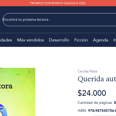
PROMOS CON BANCO GALICIA E ICBC
dades
Más vendidos
Desarrollo
Ficción
Agenda
I
Cecilia Pisos
Querida au
$24.000
Cantidad de páginas:
8
ISBN:
978-987545756-