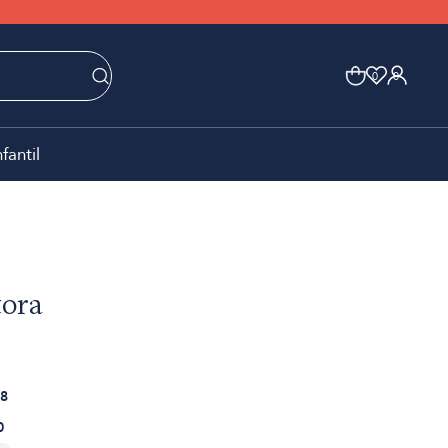
0
0
nfantil
tora
8
0