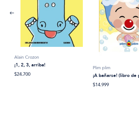
Alain Crozon
¡1, 2, 3, arriba!
Plim plim
$24.700
¡A bañarse! (libro de
$14.999