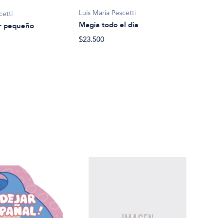
Luis Maria Pescetti
cetti
Luis 
Magia todo el dia
r pequeño
Te a
$23.500
$33.