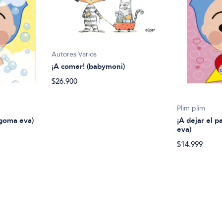
Autores Varios
¡A comer! (babymoni)
$26.900
Plim plim
 goma eva)
¡A dejar el p
eva)
$14.999