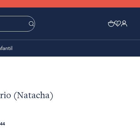
0
0
nfantil
rio (Natacha)
44