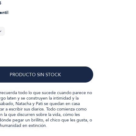
5
antil
PRODUCTO SIN STOCK
s recuerda todo lo que sucede cuando parece no
go laten y se construyen la intimidad y la
sábado, Natacha y Pati se quedan en casa
 a escribir sus diarios. Todo comienza como
en la que discurren sobre la vida, cómo les
nde pegar un brillito, el chico que les gusta, o
a humanidad en extinción.