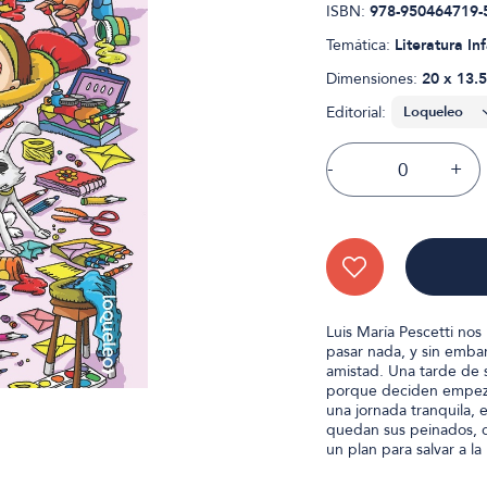
ISBN:
978-950464719-
Temática:
Literatura Inf
Dimensiones:
20 x 13.5
Editorial:
-
+
Luis María Pescetti no
pasar nada, y sin embar
amistad. Una tarde de 
porque deciden empezar
una jornada tranquila, 
quedan sus peinados, dó
un plan para salvar a l