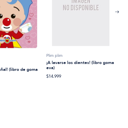
Lore
Plim plim
¡A vi
¡A lavarse los dientes! (libro goma
eva)
añal! (libro de goma
$32.
$14.999