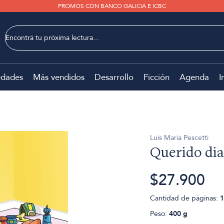
PROMOS CON BANCO GALICIA E ICBC
dades
Más vendidos
Desarrollo
Ficción
Agenda
I
Luis Maria Pescetti
Querido dia
$27.900
Cantidad de páginas:
1
Peso:
400 g