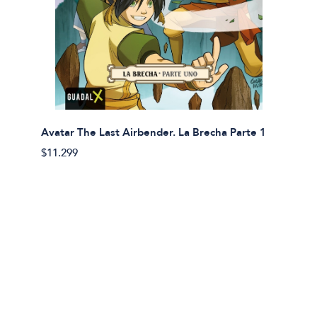
Avatar The Last Airbender. La Brecha Parte 1
Avatar
$11.299
$11.29