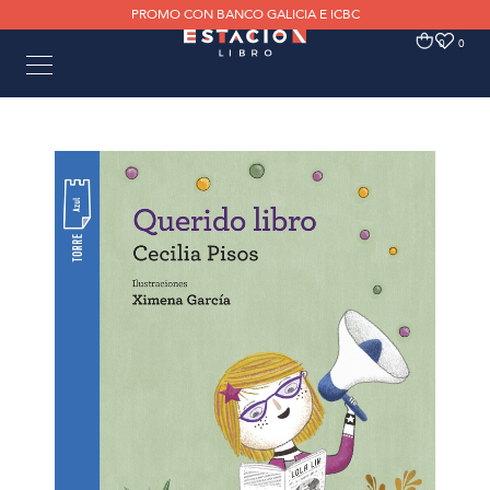
PROMO CON BANCO GALICIA E ICBC
0
0