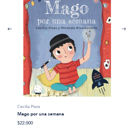
Cecilia 
Cecilia Pisos
Lunaga
Mago por una semana
$22.00
$22.000