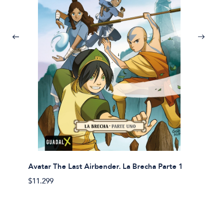
Avatar The Last Airbender. La Brecha Parte 1
Avatar
$11.299
$11.29