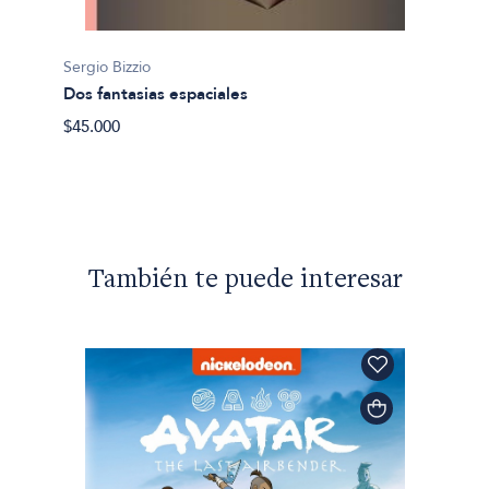
Sergio Bizzio
Sergio 
Dos fantasias espaciales
Chicos
$45.000
$28.90
También te puede interesar