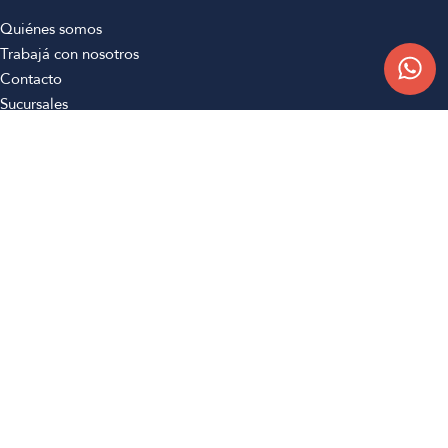
Quiénes somos
Trabajá con nosotros
Contacto
Sucursales
Compra Online
Atención al cliente
Preguntas frecuentes
Términos y condiciones
Botón de arrepentimiento