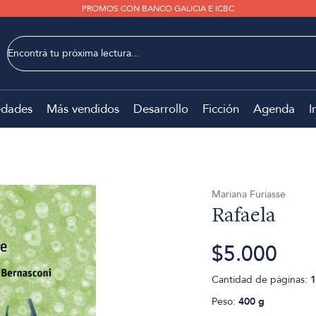
PROMOS CON BANCO GALICIA E ICBC
dades
Más vendidos
Desarrollo
Ficción
Agenda
I
Mariana Furiasse
Rafaela
$5.000
Cantidad de páginas:
1
Peso:
400 g