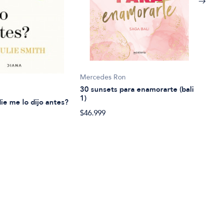
Mercedes Ron
Caña
30 sunsets para enamorarte (bali
7 Se
1)
ie me lo dijo antes?
$48.
$46.999