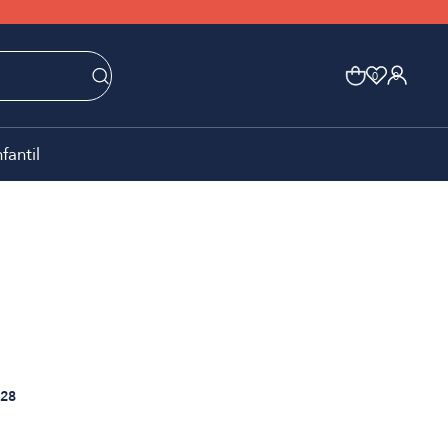
0
0
nfantil
28