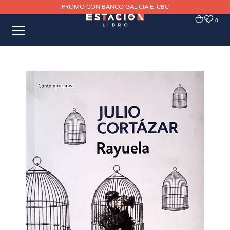
PROMO CON BANCO GALICIA E ICBC
0
0