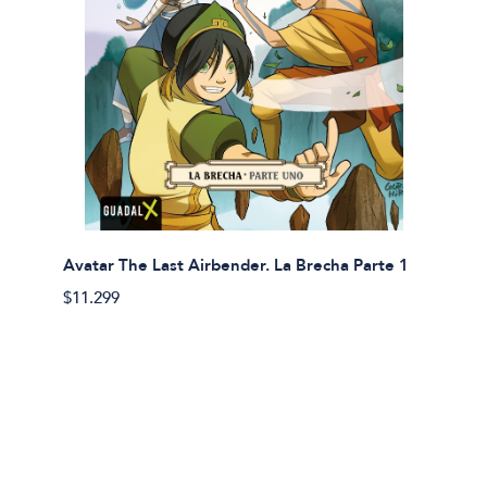
Avatar The Last Airbender. La Brecha Parte 1
Avatar
$11.299
$11.29