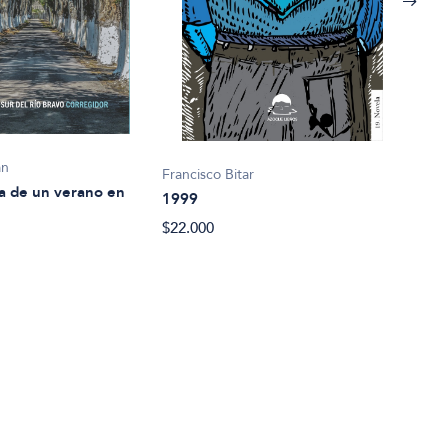
an
Francisco Bitar
Juan
a de un verano en
1999
33 
$22.000
$19.