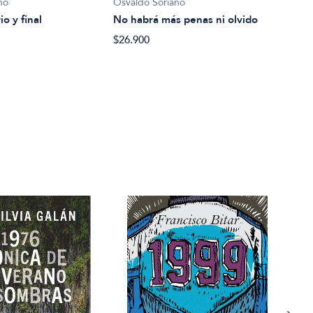
Osva
no
Osvaldo Soriano
A su
io y final
No habrá más penas ni olvido
$29.
$26.900