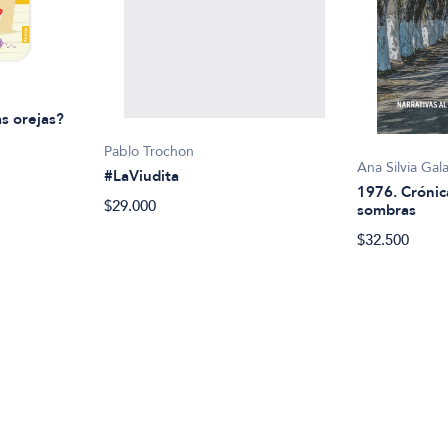
s orejas?
Pablo Trochon
Ana Silvia Gal
#LaViudita
1976. Crónic
$29.000
sombras
$32.500