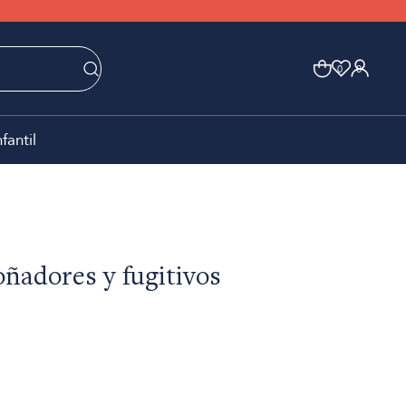
0
0
nfantil
oñadores y fugitivos