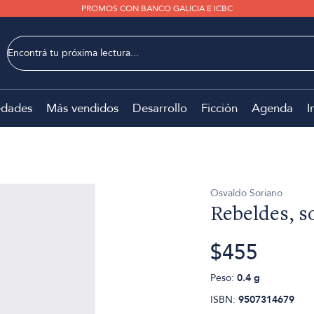
PROMOS CON BANCO GALICIA E ICBC
dades
Más vendidos
Desarrollo
Ficción
Agenda
I
Osvaldo Soriano
Rebeldes, s
$455
Peso:
0.4 g
ISBN:
9507314679