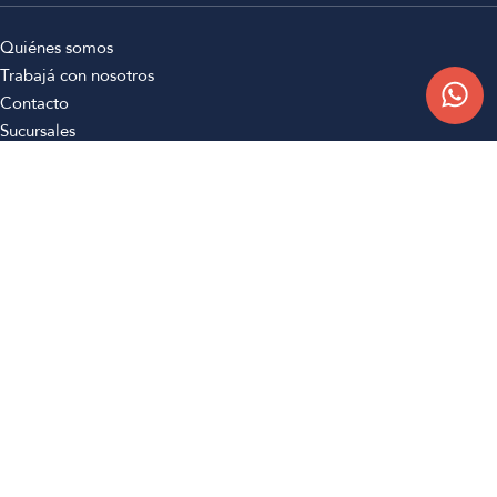
Quiénes somos
Trabajá con nosotros
Contacto
Sucursales
Compra Online
Atención al cliente
Preguntas frecuentes
Términos y condiciones
Botón de arrepentimiento