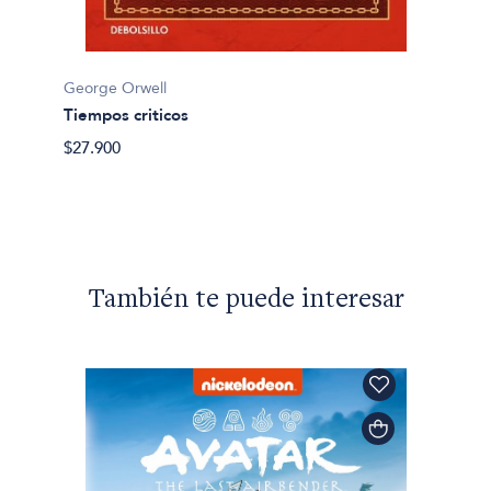
George
El pod
George Orwell
Tiempos criticos
$37.80
$27.900
También te puede interesar