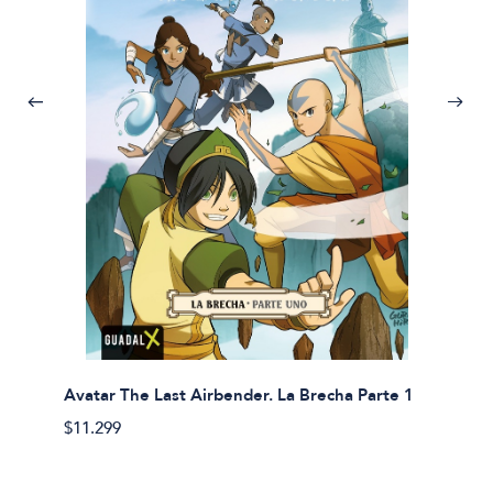
Avatar The Last Airbender. La Brecha Parte 1
Avatar
$11.299
$11.29