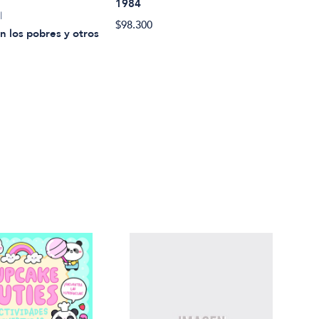
1984
l
$98.300
Geor
 los pobres y otros
Rebe
$25.