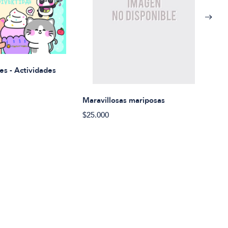
Rued
es - Actividades
$21.
Maravillosas mariposas
$25.000