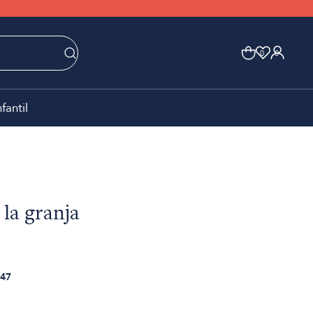
0
0
nfantil
 la granja
47