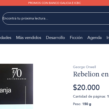
PROMOS CON BANCO GALICIA E ICBC
dades
Más vendidos
Desarrollo
Ficción
Agenda
I
George Orwell
Rebelion en
$20.000
Cantidad de páginas:
1
Peso:
150 g