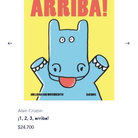
Alain Crozon
¡1, 2, 3, arriba!
Plim pl
$24.700
¡A bañ