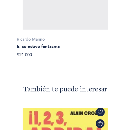
Ricardo Mariño
Ricard
El colectivo fantasma
La cas
$21.000
$29.90
También te puede interesar