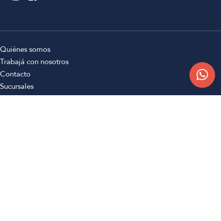
Quiénes somos
Trabajá con nosotros
Contacto
Sucursales
Compra Online
Atención al cliente
Preguntas frecuentes
Términos y condiciones