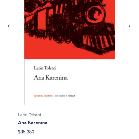
León To
León Tolstoi
La esc
Ana Karenina
$32.50
$35.380