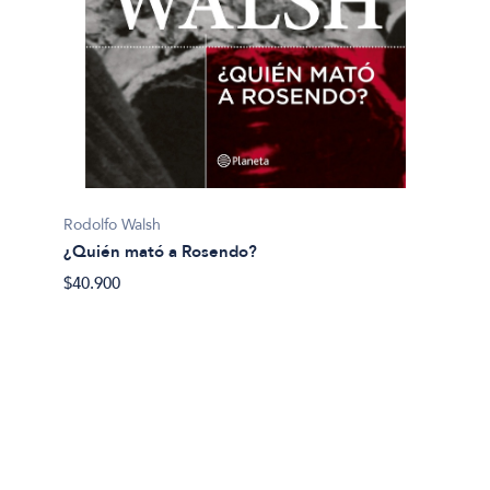
Pijuan, 
Rodolfo Walsh
¿Y si 
¿Quién mató a Rosendo?
$40.50
$40.900