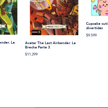
Cupcake cuti
divertidas
$9.599
ender. La
Avatar The Last Airbender. La
Brecha Parte 3
$11.299