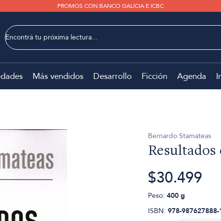
PROMOS CON BANCO GALICIA E ICBC
dades
Más vendidos
Desarrollo
Ficción
Agenda
I
Bernardo Stamateas
Resultados 
$30.499
Peso:
400 g
ISBN:
978-987627888-