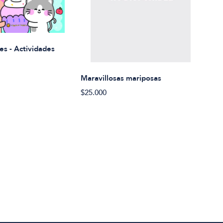
Rued
es - Actividades
$21.
Maravillosas mariposas
$25.000