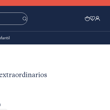
0
0
nfantil
extraordinarios
1