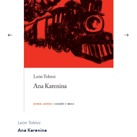
León To
León Tolstoi
La esc
Ana Karenina
$32.50