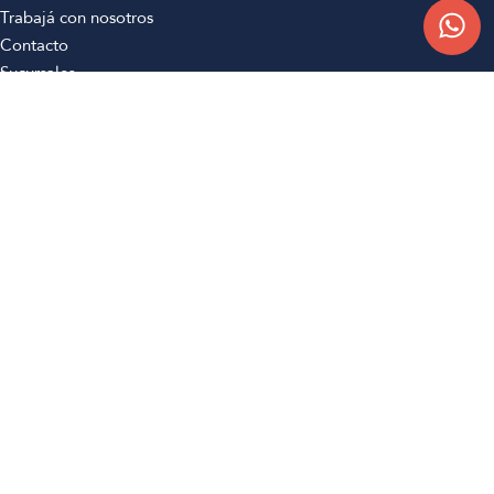
Trabajá con nosotros
Contacto
Sucursales
Compra Online
Atención al cliente
Preguntas frecuentes
Términos y condiciones
Botón de arrepentimiento