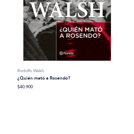
Pijuan, 
Rodolfo Walsh
¿Y si 
¿Quién mató a Rosendo?
$40.50
$40.900