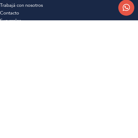
Trabajá con nosotros
Contacto
Sucursales
Compra Online
Atención al cliente
Preguntas frecuentes
Términos y condiciones
Botón de arrepentimiento