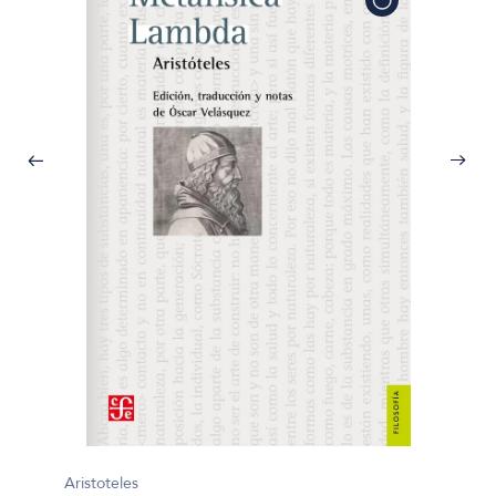
Aristot
Aristoteles