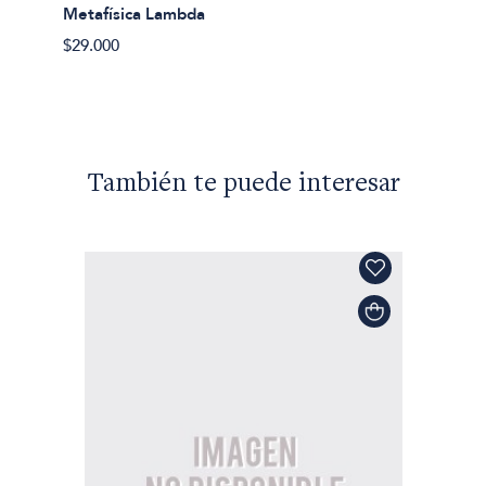
Sobre 
Metafísica Lambda
$26.90
$29.000
También te puede interesar