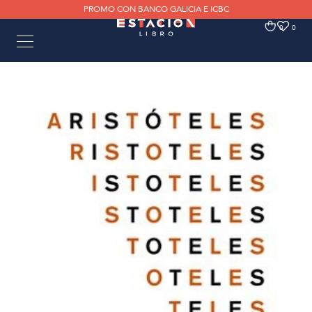
PROMO CON BANCO GALICIA E ICBC
0
0