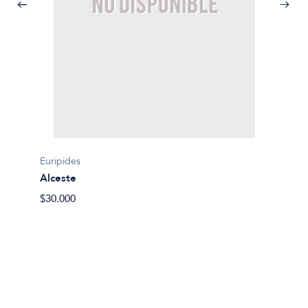
Euripides
Alceste
Sofocle
$30.000
Antigo
$15.29