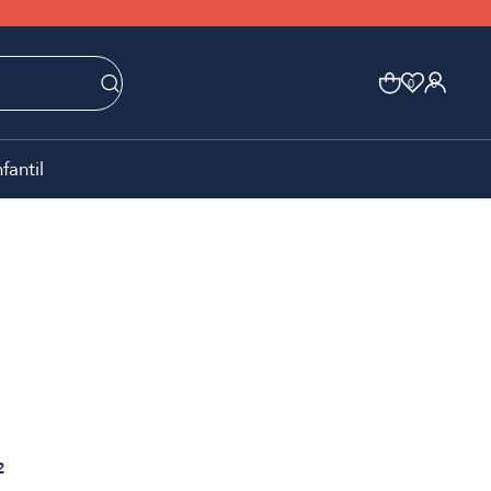
0
0
nfantil
2