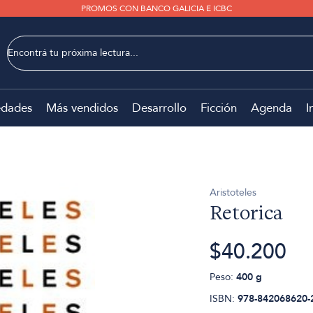
PROMOS CON BANCO GALICIA E ICBC
dades
Más vendidos
Desarrollo
Ficción
Agenda
I
Aristoteles
Retorica
$40.200
Peso:
400 g
ISBN:
978-842068620-