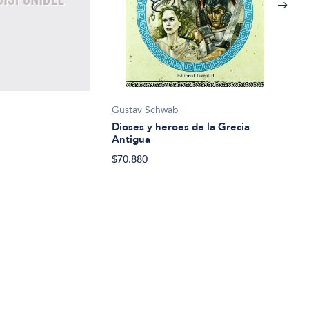
Gustav Schwab
Dioses y heroes de la Grecia
Alfr
Antigua
El p
$70.880
$25.