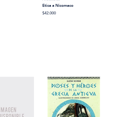
Arist
Etica a Nicomaco
Cate
$42.000
inte
$35.