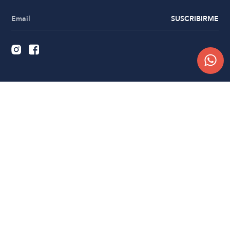
SUSCRIBIRME
Quiénes somos
Trabajá con nosotros
Contacto
Sucursales
Compra Online
Atención al cliente