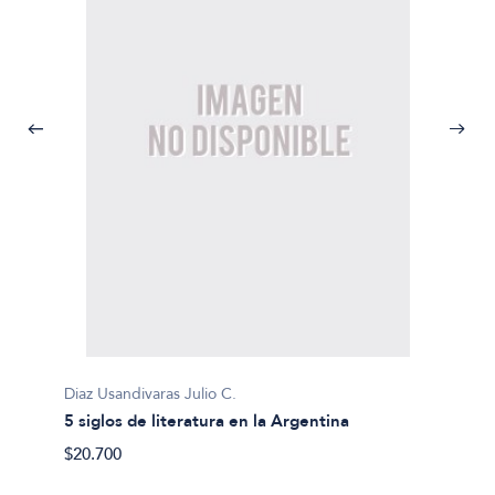
Diaz Usandivaras Julio C.
Félix C
5 siglos de literatura en la Argentina
Aproxim
noveli
$20.700
$21.80