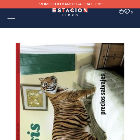
PROMO CON BANCO GALICIA E ICBC
0
0