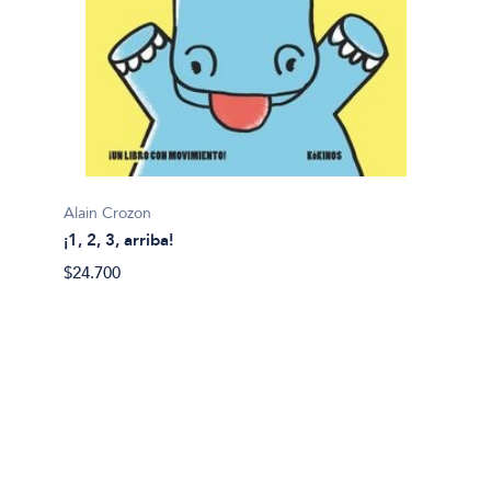
Alain Crozon
¡1, 2, 3, arriba!
Plim pl
$24.700
¡A bañ
$14.99