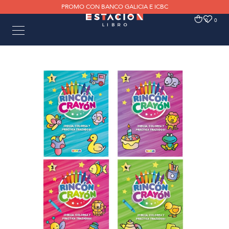
PROMO CON BANCO GALICIA E ICBC
0
0