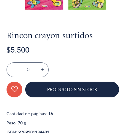
Rincon crayon surtidos
$5.500
-
+
PRODUCTO SIN STOCK
Cantidad de páginas:
16
Peso:
70 g
ISBN:
9789501184433