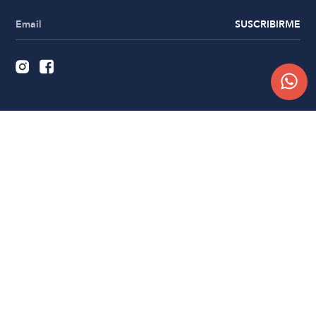
SUSCRIBIRME
Quiénes somos
Trabajá con nosotros
Contacto
Sucursales
Compra Online
Atención al cliente