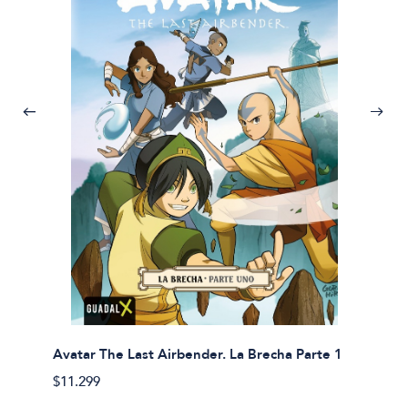
Avatar The Last Airbender. La Brecha Parte 1
Avatar
$11.299
$11.29