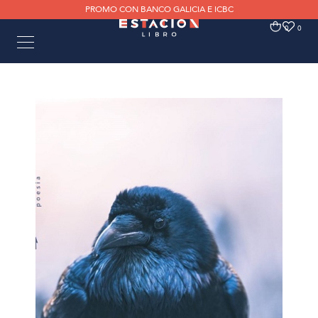
PROMO CON BANCO GALICIA E ICBC
0
0