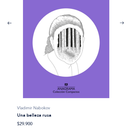
Vladimir Nabokov
Vladim
Una belleza rusa
Rey, D
$29.900
$31.90