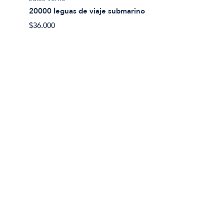
20000 leguas de viaje submarino
Miguel
$36.000
Abel 
$20.00