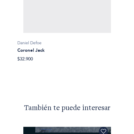
Daniel Defoe
Coronel Jack
$32.900
Daniel 
Moll F
$41.90
También te puede interesar