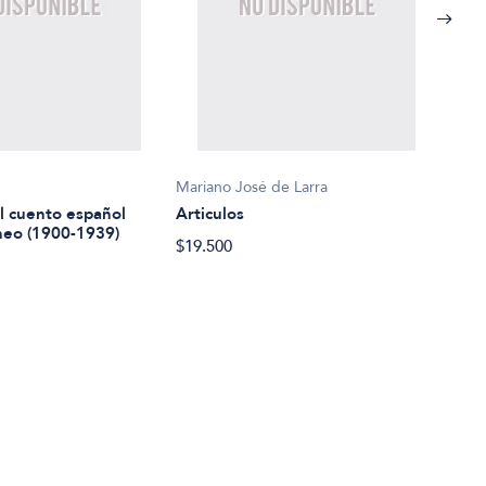
s
Mariano José de Larra
Volta
l cuento español
Articulos
Can
eo (1900-1939)
$19.500
$20.