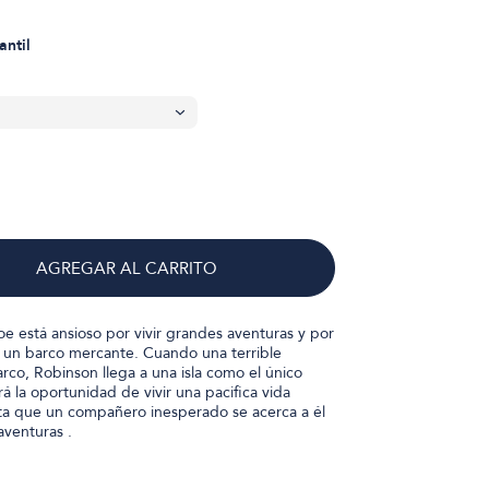
antil
AGREGAR AL CARRITO
e está ansioso por vivir grandes aventuras y por
n un barco mercante. Cuando una terrible
rco, Robinson llega a una isla como el único
rá la oportunidad de vivir una pacifica vida
ta que un compañero inesperado se acerca a él
venturas .