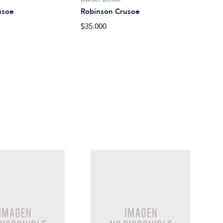
usoe
Robinson Crusoe
Robi
$35.000
$35.