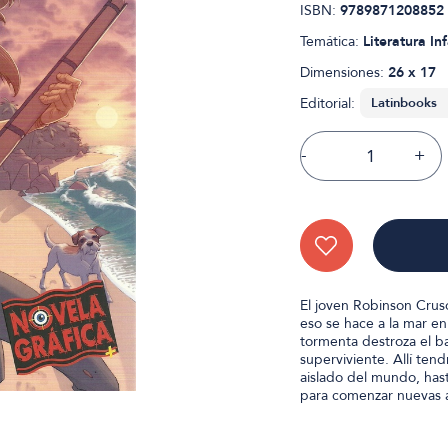
ISBN:
9789871208852
Temática:
Literatura Inf
Dimensiones:
26 x 17
Editorial:
-
+
El joven Robinson Cruso
eso se hace a la mar e
tormenta destroza el ba
superviviente. Allí tend
aislado del mundo, has
para comenzar nuevas a