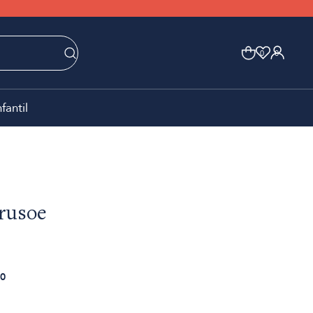
0
0
nfantil
rusoe
0