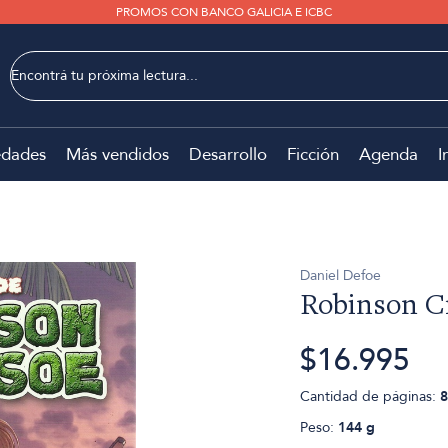
PROMOS CON BANCO GALICIA E ICBC
dades
Más vendidos
Desarrollo
Ficción
Agenda
I
Daniel Defoe
Robinson C
$16.995
Cantidad de páginas:
8
Peso:
144 g