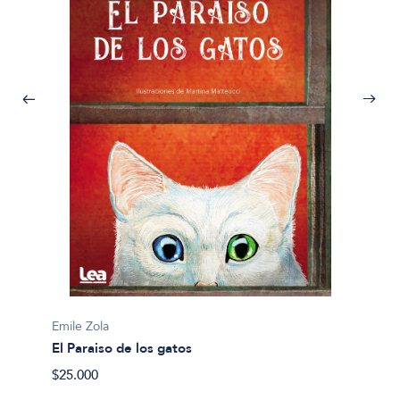
Emile Zola
El Paraiso de los gatos
Emile Z
$25.000
Lourd