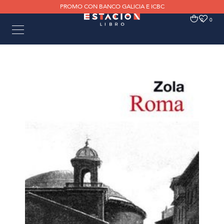
PROMO CON BANCO GALICIA E ICBC
0
0