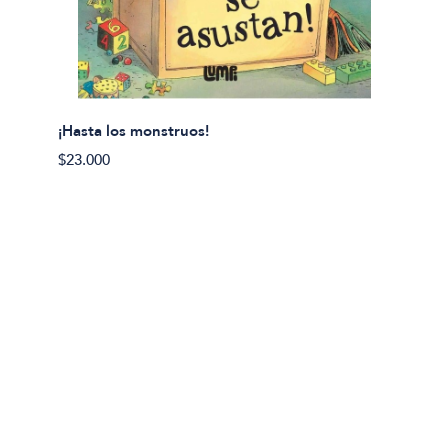
¡Hasta los monstruos!
$23.000
Olivier
Cereci
$23.00